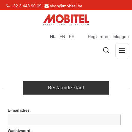
+32 3 443 90 09
shop@mobitel.be
NL
EN
FR
Registreren
Inloggen
Bestaande klant
E-mailadres:
Wachtwoord: