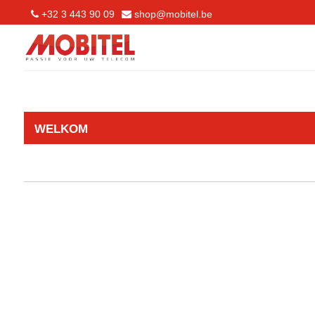
+32 3 443 90 09
shop@mobitel.be
WELKOM