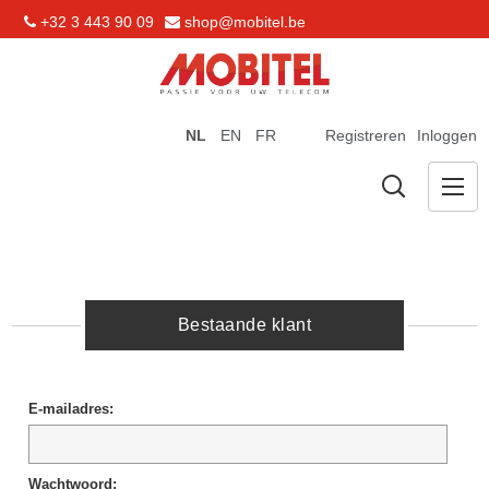
+32 3 443 90 09
shop@mobitel.be
NL
EN
FR
Registreren
Inloggen
Bestaande klant
E-mailadres:
Wachtwoord: