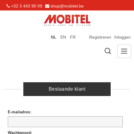
+32 3 443 90 09
shop@mobitel.be
NL
EN
FR
Registreren
Inloggen
Bestaande klant
E-mailadres:
Wachtwoord: