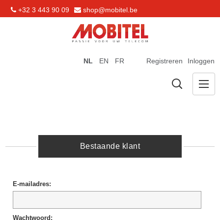
+32 3 443 90 09
shop@mobitel.be
NL
EN
FR
Registreren
Inloggen
Bestaande klant
E-mailadres:
Wachtwoord: