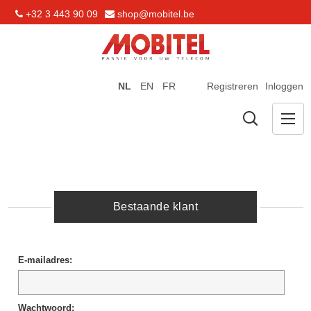
+32 3 443 90 09
shop@mobitel.be
NL
EN
FR
Registreren
Inloggen
Bestaande klant
E-mailadres:
Wachtwoord: