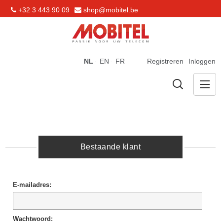
+32 3 443 90 09
shop@mobitel.be
NL
EN
FR
Registreren
Inloggen
Bestaande klant
E-mailadres:
Wachtwoord: