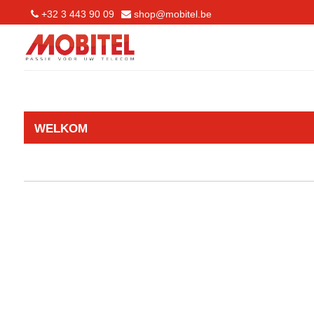
+32 3 443 90 09
shop@mobitel.be
WELKOM