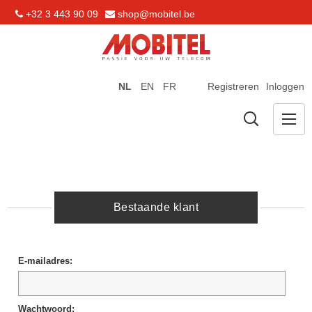
+32 3 443 90 09
shop@mobitel.be
NL
EN
FR
Registreren
Inloggen
Bestaande klant
E-mailadres:
Wachtwoord: