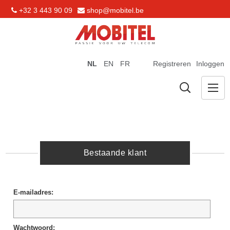
+32 3 443 90 09
shop@mobitel.be
NL
EN
FR
Registreren
Inloggen
Bestaande klant
E-mailadres:
Wachtwoord: