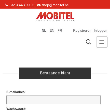
+32 3 443 90 09
shop@mobitel.be
NL
EN
FR
Registreren
Inloggen
Bestaande klant
E-mailadres:
Wachtwoord: