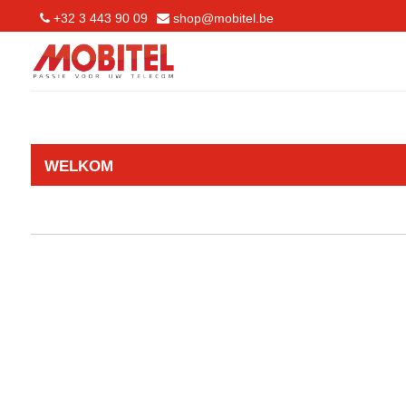
+32 3 443 90 09
shop@mobitel.be
WELKOM