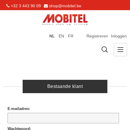
+32 3 443 90 09
shop@mobitel.be
NL
EN
FR
Registreren
Inloggen
Bestaande klant
E-mailadres:
Wachtwoord: