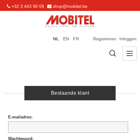
+32 3 443 90 09
shop@mobitel.be
NL
EN
FR
Registreren
Inloggen
Bestaande klant
E-mailadres:
Wachtwoord: