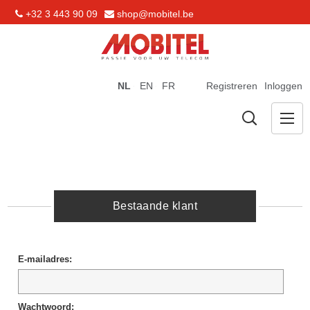
+32 3 443 90 09
shop@mobitel.be
NL
EN
FR
Registreren
Inloggen
Bestaande klant
E-mailadres:
Wachtwoord: