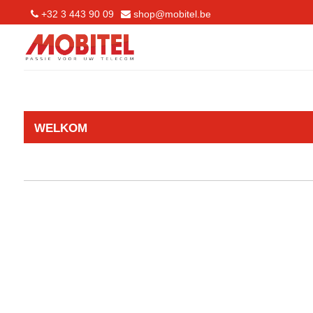
+32 3 443 90 09
shop@mobitel.be
WELKOM