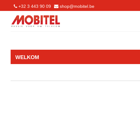
+32 3 443 90 09
shop@mobitel.be
WELKOM