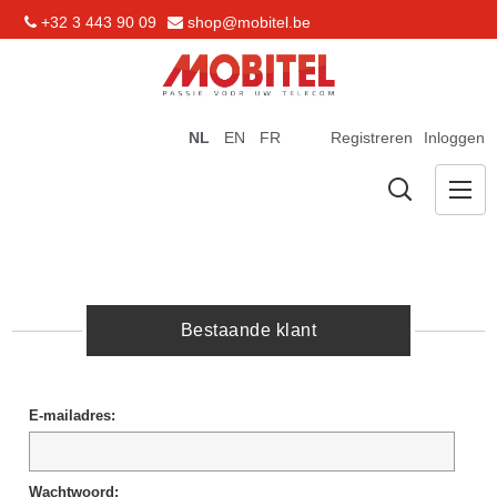
+32 3 443 90 09
shop@mobitel.be
NL
EN
FR
Registreren
Inloggen
Bestaande klant
E-mailadres:
Wachtwoord: