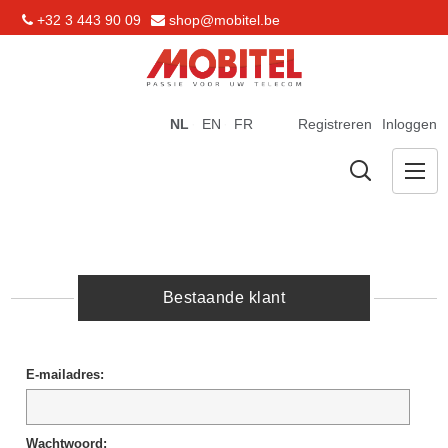
+32 3 443 90 09
shop@mobitel.be
NL
EN
FR
Registreren
Inloggen
Bestaande klant
E-mailadres:
Wachtwoord: