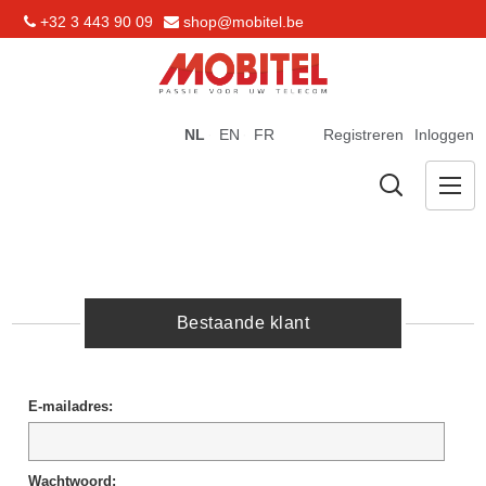
+32 3 443 90 09
shop@mobitel.be
NL
EN
FR
Registreren
Inloggen
Bestaande klant
E-mailadres:
Wachtwoord: