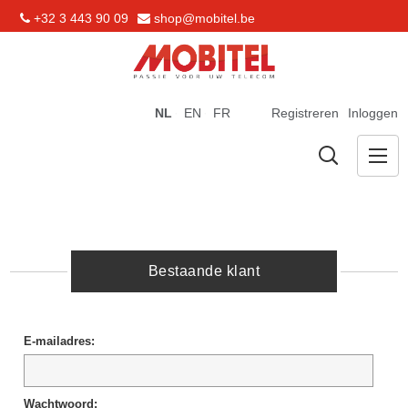
+32 3 443 90 09
shop@mobitel.be
NL
EN
FR
Registreren
Inloggen
Bestaande klant
E-mailadres:
Wachtwoord: