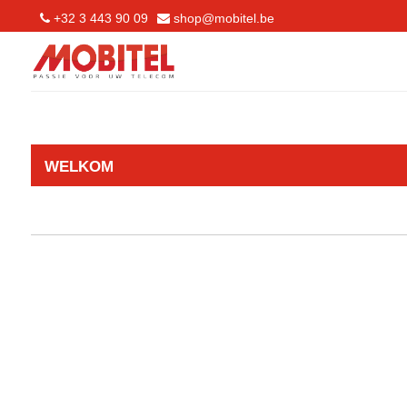
+32 3 443 90 09
shop@mobitel.be
WELKOM