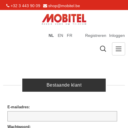
+32 3 443 90 09
shop@mobitel.be
NL
EN
FR
Registreren
Inloggen
Bestaande klant
E-mailadres:
Wachtwoord: