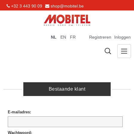
+32 3 443 90 09
shop@mobitel.be
NL
EN
FR
Registreren
Inloggen
Bestaande klant
E-mailadres:
Wachtwoord: