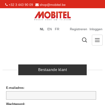
+32 3 443 90 09
shop@mobitel.be
NL
EN
FR
Registreren
Inloggen
Bestaande klant
E-mailadres:
Wachtwoord: