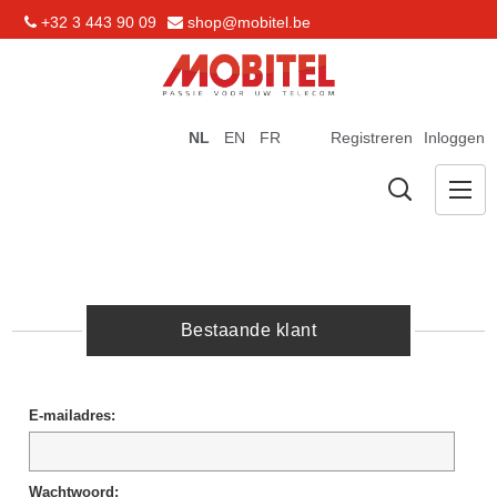
+32 3 443 90 09
shop@mobitel.be
NL
EN
FR
Registreren
Inloggen
Bestaande klant
E-mailadres:
Wachtwoord: