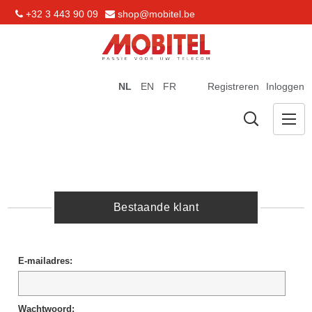
+32 3 443 90 09
shop@mobitel.be
NL
EN
FR
Registreren
Inloggen
Bestaande klant
E-mailadres:
Wachtwoord: