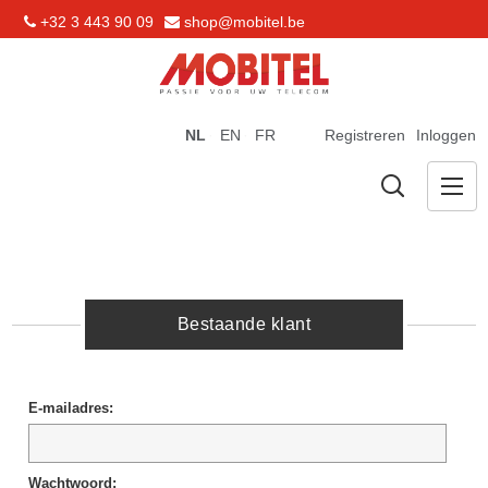
+32 3 443 90 09
shop@mobitel.be
NL
EN
FR
Registreren
Inloggen
Bestaande klant
E-mailadres:
Wachtwoord: