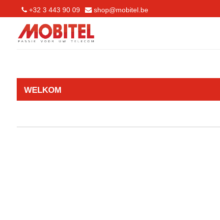
+32 3 443 90 09
shop@mobitel.be
WELKOM