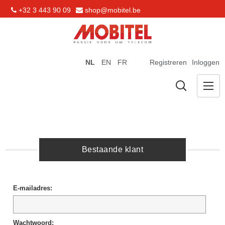
+32 3 443 90 09
shop@mobitel.be
NL
EN
FR
Registreren
Inloggen
Bestaande klant
E-mailadres:
Wachtwoord: