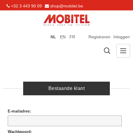
+32 3 443 90 09
shop@mobitel.be
NL
EN
FR
Registreren
Inloggen
Bestaande klant
E-mailadres:
Wachtwoord: