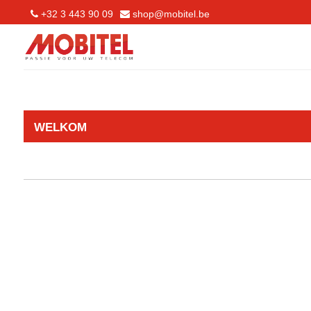
+32 3 443 90 09
shop@mobitel.be
WELKOM