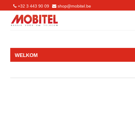
+32 3 443 90 09
shop@mobitel.be
WELKOM