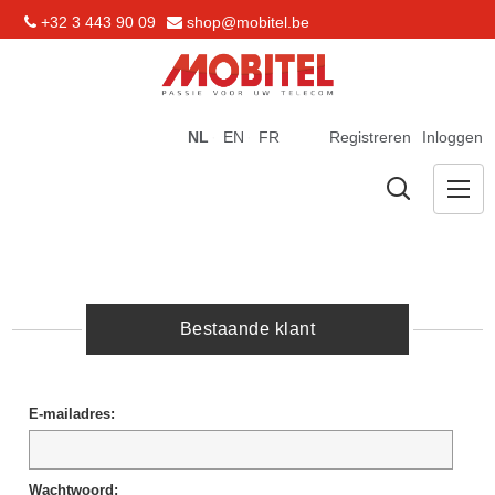
+32 3 443 90 09
shop@mobitel.be
NL
EN
FR
Registreren
Inloggen
Bestaande klant
E-mailadres:
Wachtwoord: