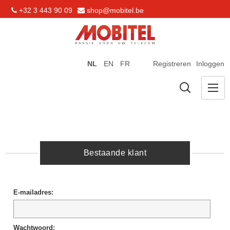
+32 3 443 90 09
shop@mobitel.be
NL
EN
FR
Registreren
Inloggen
Bestaande klant
E-mailadres:
Wachtwoord: