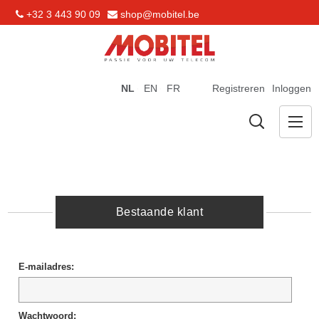
+32 3 443 90 09
shop@mobitel.be
NL
EN
FR
Registreren
Inloggen
Bestaande klant
E-mailadres:
Wachtwoord: