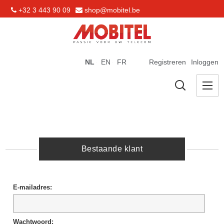
+32 3 443 90 09
shop@mobitel.be
NL
EN
FR
Registreren
Inloggen
Bestaande klant
E-mailadres:
Wachtwoord: