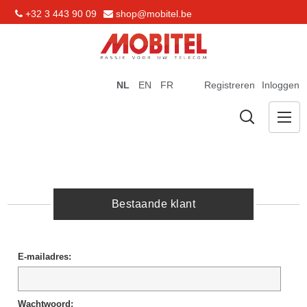
+32 3 443 90 09
shop@mobitel.be
NL
EN
FR
Registreren
Inloggen
Bestaande klant
E-mailadres:
Wachtwoord: