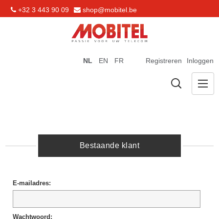
+32 3 443 90 09
shop@mobitel.be
NL
EN
FR
Registreren
Inloggen
Bestaande klant
E-mailadres:
Wachtwoord: