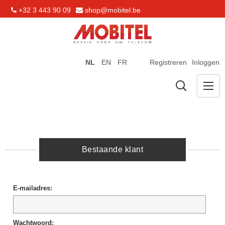
+32 3 443 90 09
shop@mobitel.be
NL
EN
FR
Registreren
Inloggen
Bestaande klant
E-mailadres:
Wachtwoord: