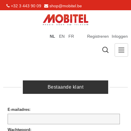
+32 3 443 90 09
shop@mobitel.be
NL
EN
FR
Registreren
Inloggen
Bestaande klant
E-mailadres:
Wachtwoord: