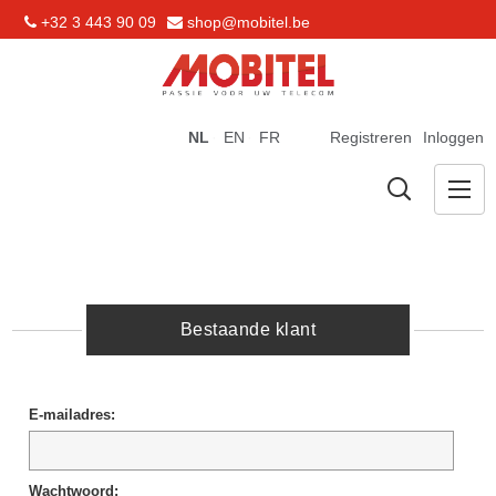
+32 3 443 90 09
shop@mobitel.be
NL
EN
FR
Registreren
Inloggen
Bestaande klant
E-mailadres:
Wachtwoord: