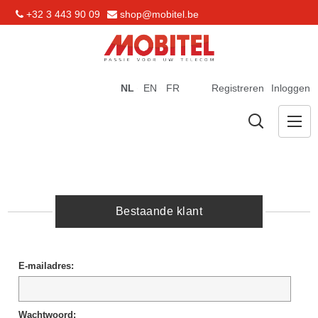
+32 3 443 90 09
shop@mobitel.be
NL
EN
FR
Registreren
Inloggen
Bestaande klant
E-mailadres:
Wachtwoord: