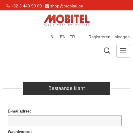
+32 3 443 90 09
shop@mobitel.be
NL
EN
FR
Registreren
Inloggen
Bestaande klant
E-mailadres:
Wachtwoord: