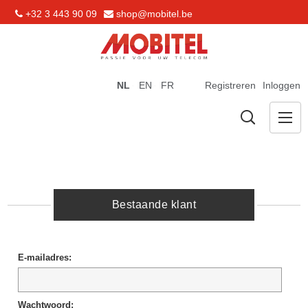
+32 3 443 90 09
shop@mobitel.be
NL
EN
FR
Registreren
Inloggen
Bestaande klant
E-mailadres:
Wachtwoord: