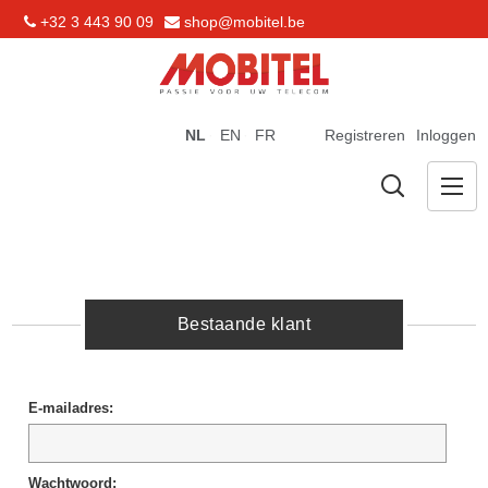
+32 3 443 90 09
shop@mobitel.be
NL
EN
FR
Registreren
Inloggen
Bestaande klant
E-mailadres:
Wachtwoord: