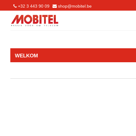
+32 3 443 90 09
shop@mobitel.be
WELKOM