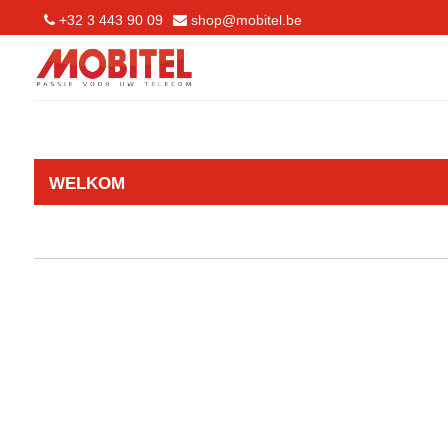
+32 3 443 90 09
shop@mobitel.be
WELKOM