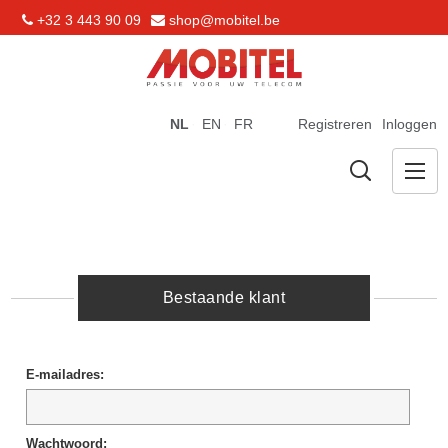
+32 3 443 90 09
shop@mobitel.be
NL
EN
FR
Registreren
Inloggen
Bestaande klant
E-mailadres:
Wachtwoord: