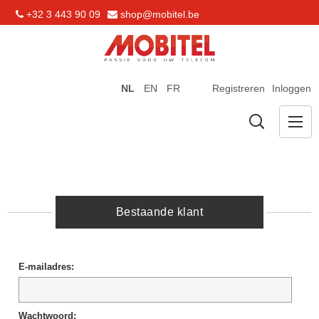
+32 3 443 90 09
shop@mobitel.be
NL
EN
FR
Registreren
Inloggen
Bestaande klant
E-mailadres:
Wachtwoord: